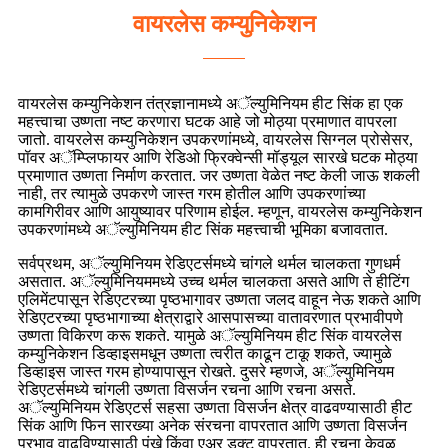
वायरलेस कम्युनिकेशन
वायरलेस कम्युनिकेशन तंत्रज्ञानामध्ये अॅल्युमिनियम हीट सिंक हा एक
महत्त्वाचा उष्णता नष्ट करणारा घटक आहे जो मोठ्या प्रमाणात वापरला
जातो. वायरलेस कम्युनिकेशन उपकरणांमध्ये, वायरलेस सिग्नल प्रोसेसर,
पॉवर अॅम्प्लिफायर आणि रेडिओ फ्रिक्वेन्सी मॉड्यूल सारखे घटक मोठ्या
प्रमाणात उष्णता निर्माण करतात. जर उष्णता वेळेत नष्ट केली जाऊ शकली
नाही, तर त्यामुळे उपकरणे जास्त गरम होतील आणि उपकरणांच्या
कामगिरीवर आणि आयुष्यावर परिणाम होईल. म्हणून, वायरलेस कम्युनिकेशन
उपकरणांमध्ये अॅल्युमिनियम हीट सिंक महत्त्वाची भूमिका बजावतात.
सर्वप्रथम, अॅल्युमिनियम रेडिएटर्समध्ये चांगले थर्मल चालकता गुणधर्म
असतात. अॅल्युमिनियममध्ये उच्च थर्मल चालकता असते आणि ते हीटिंग
एलिमेंटपासून रेडिएटरच्या पृष्ठभागावर उष्णता जलद वाहून नेऊ शकते आणि
रेडिएटरच्या पृष्ठभागाच्या क्षेत्राद्वारे आसपासच्या वातावरणात प्रभावीपणे
उष्णता विकिरण करू शकते. यामुळे अॅल्युमिनियम हीट सिंक वायरलेस
कम्युनिकेशन डिव्हाइसमधून उष्णता त्वरीत काढून टाकू शकते, ज्यामुळे
डिव्हाइस जास्त गरम होण्यापासून रोखते. दुसरे म्हणजे, अॅल्युमिनियम
रेडिएटर्समध्ये चांगली उष्णता विसर्जन रचना आणि रचना असते.
अॅल्युमिनियम रेडिएटर्स सहसा उष्णता विसर्जन क्षेत्र वाढवण्यासाठी हीट
सिंक आणि फिन सारख्या अनेक संरचना वापरतात आणि उष्णता विसर्जन
प्रभाव वाढविण्यासाठी पंखे किंवा एअर डक्ट वापरतात. ही रचना केवळ