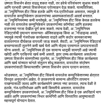
उष्णता विसर्जन क्षेत्र वाढवू शकत नाही, तर हवेचे परिसंचरण सुधारू शकते
आणि प्रभावी उष्णता विसर्जनाला प्रोत्साहन देऊ शकते. याव्यतिरिक्त,
अॅल्युमिनियम हीट सिंक हलके आणि गंज-प्रतिरोधक असतात, ज्यामुळे ते
वायरलेस कम्युनिकेशन उपकरणांच्या आवश्यकतांसाठी आदर्श बनतात.
अॅल्युमिनियमच्या कमी घनतेमुळे, अॅल्युमिनियम हीट सिंक केवळ हलकेच
नाही तर वायरलेस कम्युनिकेशन उपकरणांच्या कॉम्पॅक्ट आणि हलक्या
वजनाच्या गरजा देखील पूर्ण करू शकते. त्याच वेळी, अॅल्युमिनियम
रेडिएटर्सची पृष्ठभाग सामान्यतः ऑक्सिडाइज्ड किंवा अॅनोडाइज्ड असते,
ज्यामुळे त्याची गंजरोधक कार्यक्षमता वाढते आणि कठोर कामकाजाच्या
वातावरणात दीर्घकाळ वापरली जाऊ शकते. शेवटी, अॅल्युमिनियम रेडिएटर्स
बनवण्यासाठी तुलनेने कमी खर्च येतो आणि मोठ्या प्रमाणात उत्पादनासाठी
योग्य असतो. अॅल्युमिनियम ही एक सामान्य धातूची सामग्री आहे ज्याची
खरेदी आणि प्रक्रिया खर्च कमी असतो. इतर उच्च-कार्यक्षमता असलेल्या
उष्णता विसर्जन सामग्रीच्या तुलनेत, अॅल्युमिनियम हीट सिंक कार्यक्षमता
आणि खर्च यांच्यात चांगले संतुलन शोधू शकतात, वायरलेस संप्रेषण
उपकरणांसाठी किफायतशीर उष्णता विसर्जन उपाय प्रदान करतात.
थोडक्यात, अॅल्युमिनियम हीट सिंकचे वायरलेस कम्युनिकेशनच्या क्षेत्रात
विस्तृत अनुप्रयोग आहेत. ते उपकरणाचे सामान्य ऑपरेटिंग तापमान
राखण्यासाठी जलद आणि कार्यक्षमतेने उष्णता नष्ट करतात, त्याच वेळी ते
हलके, गंज-प्रतिरोधक आणि कमी किमतीचे असतात. वायरलेस
कम्युनिकेशन उपकरणांमध्ये, अॅल्युमिनियम हीट सिंक हे एक अपरिहार्य भाग
आहेत आणि उपकरणांच्या स्थिर कामगिरी आणि विस्तारित आयुष्यासाठी
महत्त्वपूर्ण योगदान देतात.