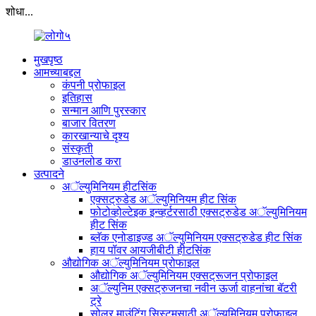
शोधा...
मुखपृष्ठ
आमच्याबद्दल
कंपनी प्रोफाइल
इतिहास
सन्मान आणि पुरस्कार
बाजार वितरण
कारखान्याचे दृश्य
संस्कृती
डाउनलोड करा
उत्पादने
अॅल्युमिनियम हीटसिंक
एक्सट्रुडेड अॅल्युमिनियम हीट सिंक
फोटोव्होल्टेइक इन्व्हर्टरसाठी एक्सट्रुडेड अॅल्युमिनियम
हीट सिंक
ब्लॅक एनोडाइज्ड अॅल्युमिनियम एक्सट्रुडेड हीट सिंक
हाय पॉवर आयजीबीटी हीटसिंक
औद्योगिक अॅल्युमिनियम प्रोफाइल
औद्योगिक अॅल्युमिनियम एक्सट्रूजन प्रोफाइल
अॅल्युनिम एक्सट्रुजनचा नवीन ऊर्जा वाहनांचा बॅटरी
ट्रे
सोलर माउंटिंग सिस्टमसाठी अॅल्युमिनियम प्रोफाइल