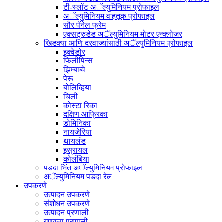
टी-स्लॉट अॅल्युमिनियम प्रोफाइल
अॅल्युमिनियम वाहतूक प्रोफाइल
सौर पॅनेल फ्रेम
एक्सट्रुडेड अॅल्युमिनियम मोटर एन्क्लोजर
खिडक्या आणि दरवाज्यांसाठी अॅल्युमिनियम प्रोफाइल
इक्वेडोर
फिलीपिन्स
झिम्बाब्वे
पेरू
बोलिव्हिया
चिली
कोस्टा रिका
दक्षिण आफ्रिका
डोमिनिका
नायजेरिया
थायलंड
इस्रायल
कोलंबिया
पडदा भिंत अॅल्युमिनियम प्रोफाइल
अॅल्युमिनियम पडदा रेल
उपकरणे
उत्पादन उपकरणे
संशोधन उपकरणे
उत्पादन प्रणाली
गुणवत्ता प्रणाली