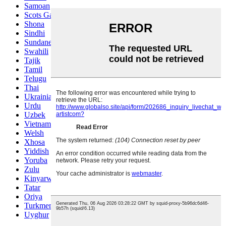
Samoan
Scots Gaelic
Shona
Sindhi
Sundanese
Swahili
Tajik
Tamil
Telugu
Thai
Ukrainian
Urdu
Uzbek
Vietnamese
Welsh
Xhosa
Yiddish
Yoruba
Zulu
Kinyarwanda
Tatar
Oriya
Turkmen
Uyghur