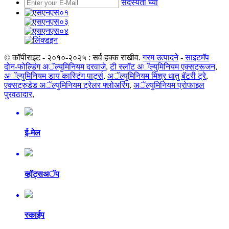
सदस्यता घ्या
© कॉपीराइट - २०१०-२०२५ : सर्व हक्क राखीव.
गरम उत्पादने
-
साइटमॅप
दोन-फोल्डिंग अॅल्युमिनियम दरवाजे
,
टी स्लॉट अॅल्युमिनियम एक्सट्रूजन
,
अॅल्युमिनियम डाय कास्टिंग पार्ट्स
,
अॅल्युमिनियम मिश्र धातु बॅटरी ट्रे
,
एक्सट्रुडेड अॅल्युमिनियम ट्रेलर फ्लोअरिंग
,
अॅल्युमिनियम प्रोफाइल
पुरवठादार
,
ई-मेल
व्हॉट्सअॅप
स्काईप