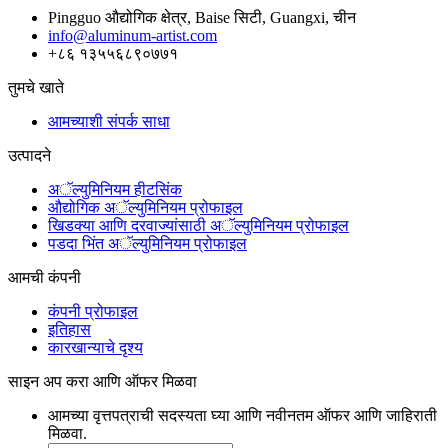
Pingguo औद्योगिक क्षेत्र, Baise सिटी, Guangxi, चीन
info@aluminum-artist.com
+८६ १३५५६८९०७७१
तुमचे खाते
आमच्याशी संपर्क साधा
उत्पादने
अॅल्युमिनियम हीटसिंक
औद्योगिक अॅल्युमिनियम प्रोफाइल
खिडक्या आणि दरवाज्यांसाठी अॅल्युमिनियम प्रोफाइल
पडदा भिंत अॅल्युमिनियम प्रोफाइल
आमची कंपनी
कंपनी प्रोफाइल
इतिहास
कारखान्याचे दृश्य
साइन अप करा आणि ऑफर मिळवा
आमच्या वृत्तपत्राची सदस्यता घ्या आणि नवीनतम ऑफर आणि जाहिराती
मिळवा.